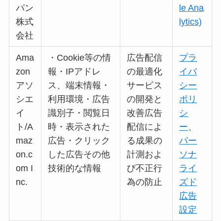
パン
le Ana
株式
lytics)
会社
Ama
・Cookie等の情
広告配信
プラ
zon
報・IPアドレ
の最適化
イバ
アソ
ス、端末情報・
サービス
シー
シエ
利用環境・広告
の開発と
ポリ
イ
識別子・閲覧日
改善広告
シ
ト/A
時・表示された
配信によ
ー
、
maz
広告・クリック
る成果の
パー
on.c
した広告その他
計測およ
ソナ
om I
技術的な情報
び不正行
ライ
nc.
為の防止
ズド
広告
設定