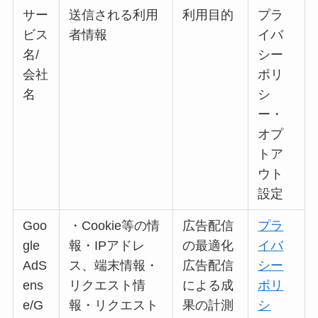
サー
送信される利用
利用目的
プラ
ビス
者情報
イバ
名/
シー
会社
ポリ
名
シ
ー・
オプ
トア
ウト
設定
Goo
・Cookie等の情
広告配信
プラ
gle
報・IPアドレ
の最適化
イバ
AdS
ス、端末情報・
広告配信
シー
ens
リクエスト情
による成
ポリ
e/G
報・リクエスト
果の計測
シ