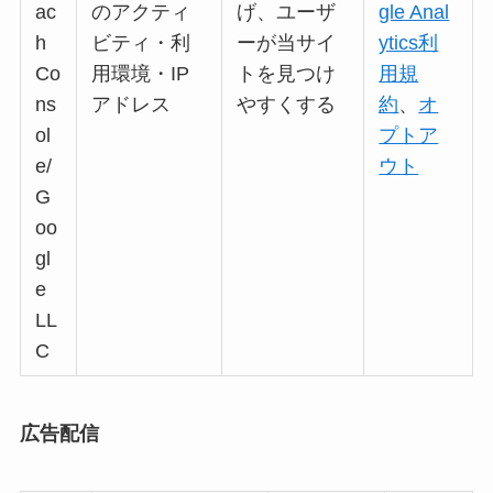
ac
のアクティ
げ、ユーザ
gle Anal
h
ビティ・利
ーが当サイ
ytics利
Co
用環境・IP
トを見つけ
用規
ns
アドレス
やすくする
約
、
オ
ol
プトア
e/
ウト
G
oo
gl
e
LL
C
広告配信