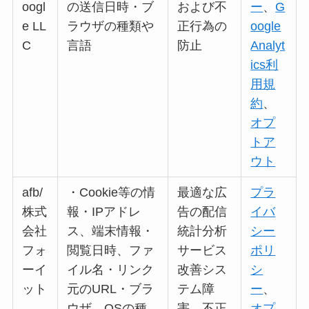
oogl
の送信日時・ブ
および不
ー
、
G
e LL
ラウザの種類や
正行為の
oogle
C
言語
防止
Analyt
ics利
用規
約
、
オプ
トア
ウト
afb/
・Cookie等の情
最適な広
プラ
株式
報・IPアドレ
告の配信
イバ
会社
ス、端末情報・
統計分析
シー
フォ
閲覧日時、ファ
サービス
ポリ
ーイ
イル名・リンク
改善シス
シ
ット
元のURL・ブラ
テム障
ー
、
ウザ、OSの種
害、不正
オプ