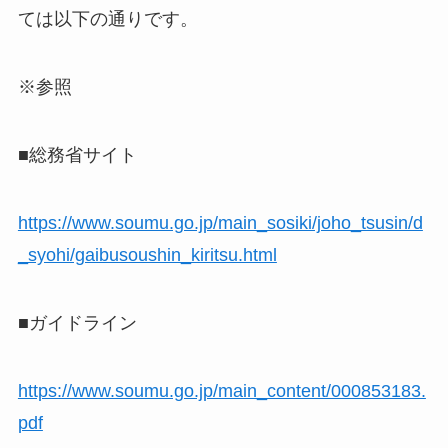
ては以下の通りです。
※参照
■総務省サイト
https://www.soumu.go.jp/main_sosiki/joho_tsusin/d
_syohi/gaibusoushin_kiritsu.html
■ガイドライン
https://www.soumu.go.jp/main_content/000853183.
pdf