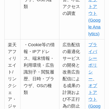
類
アクセス
トア
の調査
ウト
(Goog
le Ana
lytics)
楽天
・Cookie等の情
広告配信
プラ
アフ
報・IPアドレ
の最適化
イバ
ィリ
ス、端末情報・
サービス
シー
エイ
利用環境・広告
の開発と
ポリ
ト/
識別子・閲覧履
改善広告
シ
リン
歴、日時・ブラ
配信によ
ー
、
クシ
ウザ、OSの種
る成果の
オプ
ェ
類
計測およ
トア
ア・
び不正行
ウト
ジャ
為の防止
(Goog