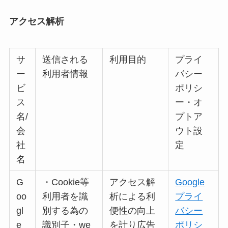
アクセス解析
サ
送信される
利用目的
プライ
ー
利用者情報
バシー
ビ
ポリシ
ス
ー・オ
名/
プトア
会
ウト設
社
定
名
G
・Cookie等
アクセス解
Google
oo
利用者を識
析による利
プライ
gl
別する為の
便性の向上
バシー
e
識別子・we
を計り広告
ポリシ