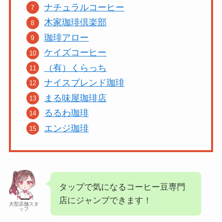
ナチュラルコーヒー
木家珈琲倶楽部
珈琲アロー
ケイズコーヒー
（有）くらっち
ナイスブレンド珈琲
まる味屋珈琲店
るる
わ
珈琲
エンジ珈琲
タップで気になるコーヒー豆専門
店にジャンプできます！
大型店舗スタ
ッフ