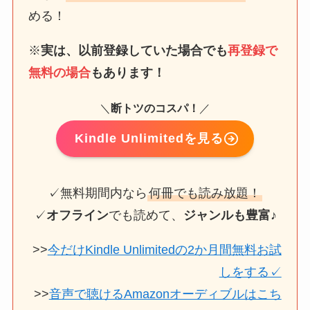
める！
※
実は、以前登録していた場合でも
再登録で
無料の場合
もあります！
＼
断トツのコスパ！
／
Kindle Unlimited
を見る
✓無料期間内なら
何冊でも読み放題！
✓
オフライン
でも読めて、
ジャンルも豊富♪
>>
今だけKindle Unlimitedの2か月間無料お試
しをする✓
>>
音声で聴けるAmazonオーディブルはこち