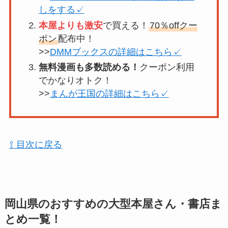
しをする✓
本屋よりも激安
で買える！
70％offクー
ポン
配布中！
>>
DMMブックスの詳細はこちら✓
無料漫画も多数読める！
クーポン利用
でかなりオトク！
>>
まんが王国の詳細はこちら✓
⇧ 目次に戻る
岡山県
のおすすめの大型本屋さん・書店ま
とめ一覧！