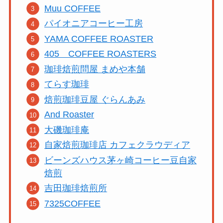
Muu COFFEE
パイオニアコーヒー工房
YAMA COFFEE ROASTER
405 COFFEE ROASTERS
珈琲焙煎問屋 まめや本舗
てらす珈琲
焙煎珈琲豆屋 ぐらんあみ
And Roaster
大磯珈琲庵
自家焙煎珈琲店 カフェクラウディア
ビーンズハウス茅ヶ崎コーヒー豆自家
焙煎
吉田珈琲焙煎所
7325COFFEE