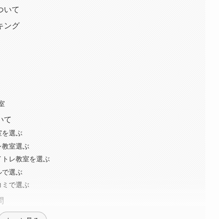
ついて
キング
室
いて
室を選ぶ
レ教室選ぶ
イトレ教室を選ぶ
ルで選ぶ
コミで選ぶ
問