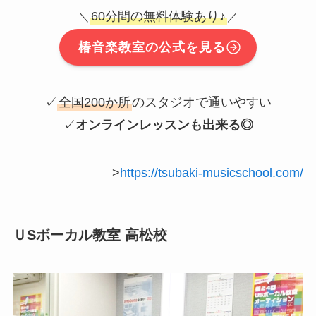
60分間の無料体験あり♪
＼
／
椿音楽教室の公式を見る
✓
全国200か所
のスタジオで通いやすい
✓
オンラインレッスンも出来る◎
>
https://tsubaki-musicschool.com/
ＵSボーカル教室 高松校