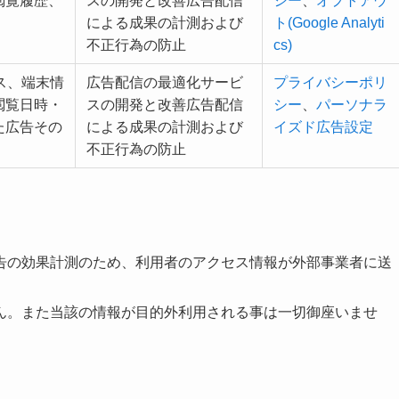
閲覧履歴、
スの開発と改善広告配信
シー
、
オプトアウ
による成果の計測および
ト(Google Analyti
不正行為の防止
cs)
レス、端末情
広告配信の最適化サービ
プライバシーポリ
閲覧日時・
スの開発と改善広告配信
シー
、
パーソナラ
た広告その
による成果の計測および
イズド広告設定
不正行為の防止
告の効果計測のため、利用者のアクセス情報が外部事業者に送
ん。また当該の情報が目的外利用される事は一切御座いませ