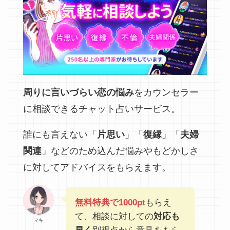
周りに言いづらい恋の悩み
をカウンセラー
に相談できるチャット占いサービス。
誰にも言えない「
片思い
」「
復縁
」「
夫婦
関連
」などのため込んだ悩みやもどかしさ
に対してアドバイスをもらえます。
無料特典で1000pt
もらえ
て、相談に対しての
対応も
マキ