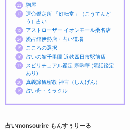
駒屋
運命鑑定所 「好転堂」（こうてんど
う）占い
アストローザー イオンモール桑名店
愛占館伊勢店・占い道場
こころの選択
占いの館千里眼 近鉄四日市駅前店
スピリチュアル鑑定 宗啝華 (電話鑑定
あり)
真義諦観密教 神言（しんげん）
占い舟・ミラクル
占いmonsourire もんすぅりーる