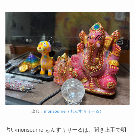
出典：
monsourire（もんすぅりーる）
占いmonsourire もんすぅりーるは、聞き上手で明