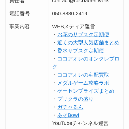
責任者
contact@cocoaorei.work
電話番号
050-8880-2419
事業内容
WEBメディア運営
・
お花のサブスク定期便
・
近くの大型人気店舗まとめ
・
香水サブスク定期便
・
ココアオレのオンクレブロ
グ
・
ココアオレの宅配買取
・
メダルゲーム攻略ラボ
・
ゲーセンプライズまとめ
・
プリクラの盛り
・
ガチャるん
・
あそBow!
YouTubeチャンネル運営