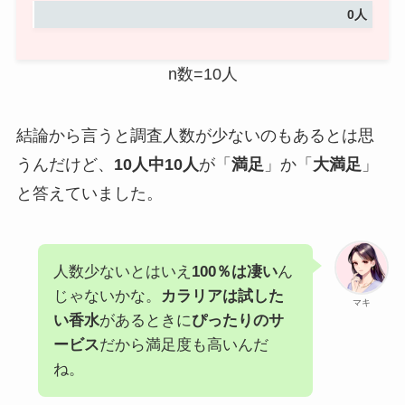
0人
n数=10人
結論から言うと調査人数が少ないのもあるとは思
うんだけど、
10人中10人
が「
満足
」か「
大満足
」
と答えていました。
人数少ないとはいえ
100％は凄い
ん
じゃないかな。
カラリアは試した
マキ
い香水
があるときに
ぴったりのサ
ービス
だから満足度も高いんだ
ね。