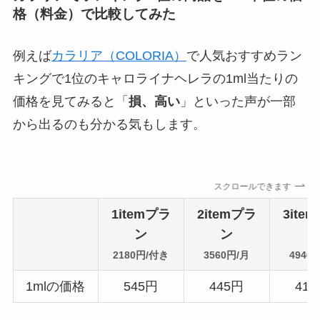
格（料金）で比較してみた
例えば
カラリア（COLORIA）
で人気おすすめラン
キングで1位のキャロライナヘレラの1ml当たりの
価格を見てみると「
損、高い
」といった声が一部
から出るのも分かる気もします。
スクロールできます
1itemプラ
2itemプラ
3ite
ン
ン
ン
2180円/付き
3560円/月
4940
1mlの価格
545円
445円
41