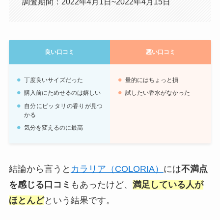
調査期間：2022年4月1日~2022年4月15日
良い口コミ
悪い口コミ
丁度良いサイズだった
量的にはちょっと損
購入前にためせるのは嬉しい
試したい香水がなかった
自分にピッタリの香りが見つ
かる
気分を変えるのに最高
結論から言うと
カラリア（COLORIA）
には
不満点
を感じる口コミ
もあったけど、
満足している人が
ほとんど
という結果です。