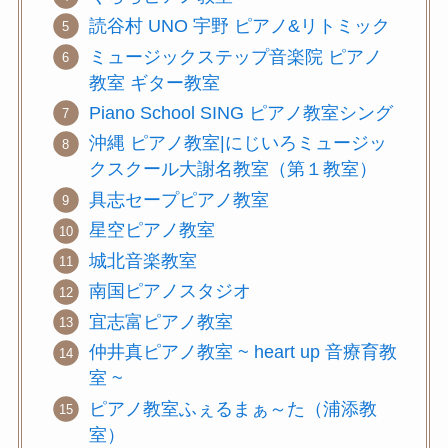
読谷村 UNO 宇野 ピアノ&リトミック
ミュージックステップ音楽院 ピアノ
教室 ギター教室
Piano School SING ピアノ教室シング
沖縄 ピアノ教室|にじいろミュージッ
クスクール大謝名教室（第１教室）
具志セープピアノ教室
星空ピアノ教室
城北音楽教室
南国ピアノスタジオ
宜志富ピアノ教室
仲井真ピアノ教室 ~ heart up 音療育教
室 ~
ピアノ教室ふぇるまぁ～た（浦添教
室）