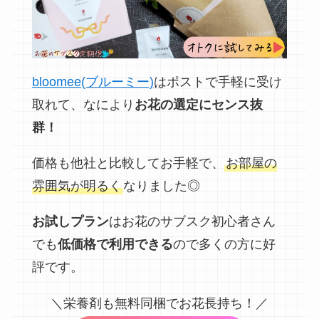
bloomee(ブルーミー)
はポストで手軽に受け
取れて、なにより
お花の選定にセンス抜
群！
価格も他社と比較してお手軽で、
お部屋の
雰囲気が明るく
なりました◎
お試しプラン
はお花のサブスク初心者さん
でも
低価格で利用できる
ので多くの方に好
評です。
＼栄養剤も無料同梱でお花長持ち！／