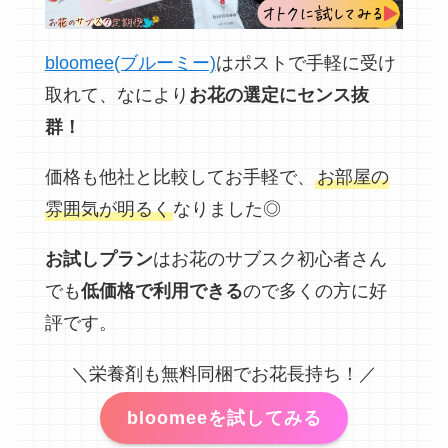
bloomee(ブルーミー)
はポストで手軽に受け
取れて、なにより
お花の選定にセンス抜
群！
価格も他社と比較してお手軽で、
お部屋の
雰囲気が明るく
なりました◎
お試しプラン
はお花のサブスク初心者さん
でも
低価格で利用できる
ので多くの方に好
評です。
＼栄養剤も無料同梱でお花長持ち！／
bloomeeを試してみる