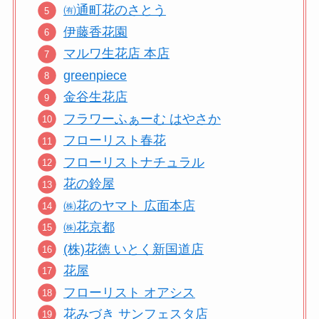
㈲通町花のさとう
伊藤香花園
マルワ生花店 本店
greenpiece
金谷生花店
フラワーふぁーむ はやさか
フローリスト春花
フローリストナチュラル
花の鈴屋
㈱花のヤマト 広面本店
㈱花京都
(株)花徳 いとく新国道店
花屋
フローリスト オアシス
花みづき サンフェスタ店