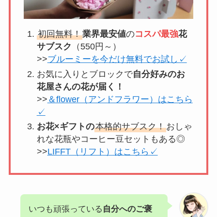
初回無料！
業界最安値
の
コスパ最強
花
サブスク
（550円～）
>>
ブルーミーを今だけ無料でお試し✓
お気に入りとブロックで
自分好みのお
花屋さんの花が届く！
>>
＆flower（アンドフラワー）はこちら
✓
お花×ギフトの
本格的サブスク！
おしゃ
れな花瓶やコーヒー豆セットもある◎
>>
LIFFT（リフト）はこちら✓
いつも頑張っている
自分へのご褒