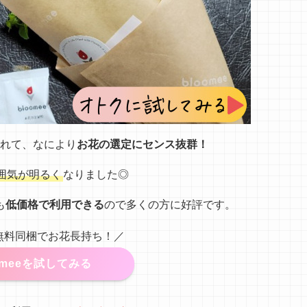
れて、なにより
お花の選定にセンス抜群！
囲気が明るく
なりました◎
も
低価格で利用できる
ので多くの方に好評です。
無料同梱でお花長持ち！／
omeeを試してみる