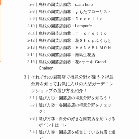
島根の園芸店舗⑦：casa fiore
島根の園芸店舗⑧：よもたフローリスト
島根の園芸店舗⑨：Ｄｅｃｏｌｌｅ
島根の園芸店舗⑩：Lamparfe
島根の園芸店舗⑪：ｆｉｏｒｅｔｔｏ
島根の園芸店舗⑫：花Ｓｈｏｐふくもと
島根の園芸店舗⑬：ＨＡＮＡＢＵＭＯＮ
島根の園芸店舗⑭：瀬島生花店
島根の園芸店舗⑮：花×ケーキ Grand
Chainon
それぞれの園芸店で得意分野が違う？得意
分野を知ってお気に入りの大型ガーデニン
グショップの選び方を紹介！
選び方①：園芸店の得意分野を知ろう！
選び方②：各園芸店の得意分野をチェッ
ク！
選び方③：自分の好きな園芸店を見つける
ポイントはコレ！
選び方④：園芸店を経営しているお店で選
ぶ