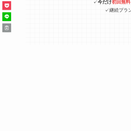
✓
今だけ
初回無料
✓継続プラ