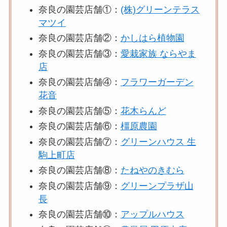
奈良の園芸店舗①：
(株)グリーンテラス
マツイ
奈良の園芸店舗②：
かしはら植物園
奈良の園芸店舗③：
愛栽家族 ならやま
店
奈良の園芸店舗④：
フラワーガーデン
花音
奈良の園芸店舗⑤：
花木らんど
奈良の園芸店舗⑥：
橿原農園
奈良の園芸店舗⑦：
グリーンハウス 生
駒上町店
奈良の園芸店舗⑧：
たねやのきむら
奈良の園芸店舗⑨：
グリーンプラザ山
長
奈良の園芸店舗⑩：
アップルハウス