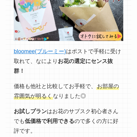
bloomee(ブルーミー)
はポストで手軽に受け
取れて、なにより
お花の選定にセンス抜
群！
価格も他社と比較してお手軽で、
お部屋の
雰囲気が明るく
なりました◎
お試しプラン
はお花のサブスク初心者さん
でも
低価格で利用できる
ので多くの方に好
評です。