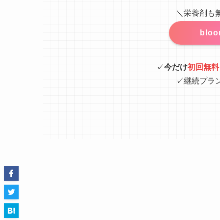
＼栄養剤も
blo
✓
今だけ
初回無料
✓継続プラ