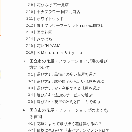
花ひろば 富士見店
中央フラワー 国立北口店
ホワイトウッド
青山フラワーマーケット nonowa国立店
国立花園
みつばち
花UCHIYAMA
ＫＭｏｄｅｒｎＳｔｙｌｅ
国立市の花屋・フラワーショップ店の選び
方について
選び方1：品揃えの多い花屋を選ぶ
選び方2：駅や自宅から近い花屋を選ぶ
選び方3：安く利用できる花屋を選ぶ
選び方4：追加のサービスで選ぶ
選び方5：花屋の評判と口コミで選ぶ
国立市の花屋・フラワーショップのよくあ
る質問
花屋によって取り扱う花は異なるの？
価格に合わせて花束やアレンジメントはで