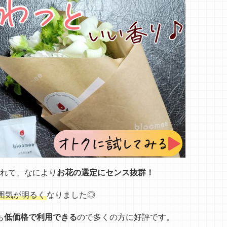
れて、なにより
お花の選定にセンス抜群！
囲気が明るく
なりました◎
も
低価格で利用できる
ので多くの方に好評です。