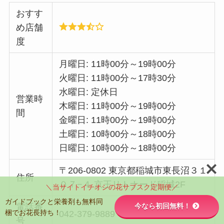
おすす
め店舗
度
月曜日: 11時00分～19時00分
火曜日: 11時00分～17時30分
水曜日: 定休日
営業時
木曜日: 11時00分～19時00分
間
金曜日: 11時00分～19時00分
土曜日: 10時00分～18時00分
日曜日: 10時00分～18時00分
〒206-0802 東京都稲城市東長沼３１
住所
０７−４ 京王リトナード稲城2F
＼当サイトイチオシの花サブスク定期便／
ガイドブックと栄養剤も無料同
今なら初回無料！
電話番
梱でお花長持ち！
042-379-9889
号