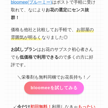
bloomee(ブルーミー)
はポストで手軽に受け
取れて、なにより
お花の選定にセンス抜
群！
価格も他社と比較してお手軽で、
お部屋の
雰囲気が明るく
なりました◎
お試しプラン
はお花のサブスク初心者さん
でも
低価格で利用できる
ので多くの方に好
評です。
＼栄養剤も無料同梱でお花長持ち！／
bloomeeを試してみる
✓
今だけ
初回無料！
利用しなきゃ
もったい