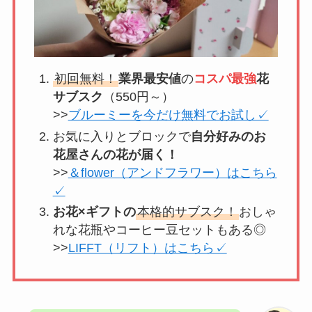
初回無料！
業界最安値
の
コスパ最強
花
サブスク
（550円～）
>>
ブルーミーを今だけ無料でお試し✓
お気に入りとブロックで
自分好みのお
花屋さんの花が届く！
>>
＆flower（アンドフラワー）はこちら
✓
お花×ギフトの
本格的サブスク！
おしゃ
れな花瓶やコーヒー豆セットもある◎
>>
LIFFT（リフト）はこちら✓