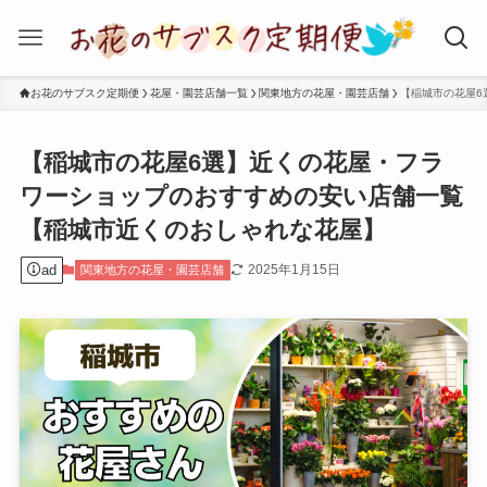
お花のサブスク定期便
花屋・園芸店舗一覧
関東地方の花屋・園芸店舗
【稲城市の花屋6
【稲城市の花屋6選】近くの花屋・フラ
ワーショップのおすすめの安い店舗一覧
【稲城市近くのおしゃれな花屋】
ad
2025年1月15日
関東地方の花屋・園芸店舗